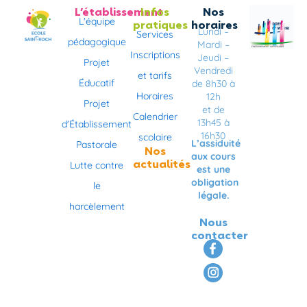
L’établissement
Infos
Nos
L'équipe
pratiques
horaires
Lundi –
Services
pédagogique
Mardi –
Inscriptions
Jeudi –
Projet
Vendredi
et tarifs
Éducatif
de 8h30 à
Horaires
12h
Projet
et de
Calendrier
13h45 à
d'Établissement
16h30
scolaire
L’assiduité
Pastorale
Nos
aux cours
actualités
Lutte contre
est une
obligation
le
légale.
harcèlement
Nous
contacter
F
I
a
n
c
s