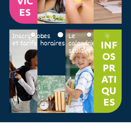
VIC
ES
Inscription
Les
Le
et tarifs
horaires
calendrier
INF
scolaire
OS
PR
ATI
QU
ES