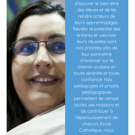
d’assurer le bien-être
des élèves et de les
rendre acteurs de
leurs apprentissages.
Révéler le potentiel des
enfants et valoriser
leurs réussites sont
nos priorités afin de
leur permettre
d’avancer sur le
chemin scolaire en
toute sérénité et toute
confiance. Nos
pédagogies et projets
pédagogiques
permettent de remplir
toutes ses missions et
de contribuer à
l’épanouissement de
chacun. Ecole
Catholique, nous