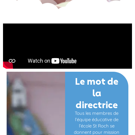
Le mot de
la
directrice
Tous les membres de
l’équipe éducative de
l’école St Roch se
donnent pour mission