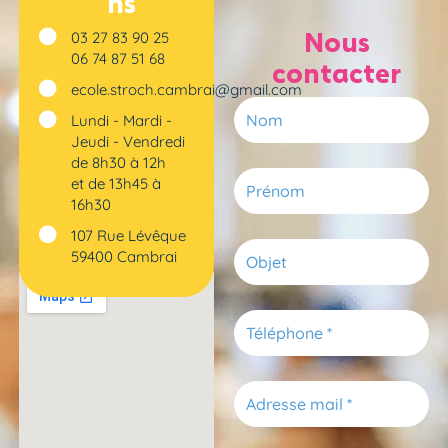
ns
Nous
03 27 83 90 25
06 74 87 51 68
contacter
ecole.stroch.cambrai@gmail.com
N
Lundi - Mardi -
o
Jeudi - Vendredi
m
de 8h30 à 12h
P
et de 13h45 à
r
16h30
é
107 Rue Lévêque
n
O
59400 Cambrai
o
b
m
j
e
T
t
é
l
é
E
p
m
h
a
o