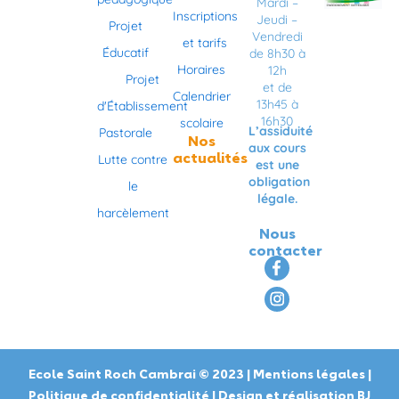
Mardi –
Inscriptions
Jeudi –
Projet
Vendredi
et tarifs
Éducatif
de 8h30 à
Horaires
12h
Projet
et de
Calendrier
13h45 à
d'Établissement
16h30
scolaire
L’assiduité
Pastorale
Nos
aux cours
actualités
Lutte contre
est une
obligation
le
légale.
harcèlement
Nous
contacter
F
I
a
n
c
s
e
t
b
a
Ecole Saint Roch Cambrai © 2023 |
Mentions légales
|
o
g
Politique de confidentialité
| Design et réalisation
BJ