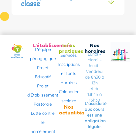
classe
L’établissement
Infos
Nos
L'équipe
pratiques
horaires
Lundi –
Services
pédagogique
Mardi –
Inscriptions
Jeudi –
Projet
Vendredi
et tarifs
Éducatif
de 8h30 à
Horaires
12h
Projet
et de
Calendrier
13h45 à
d'Établissement
16h30
scolaire
L’assiduité
Pastorale
Nos
aux cours
actualités
Lutte contre
est une
obligation
le
légale.
harcèlement