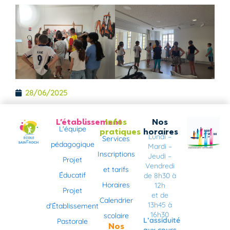
28/06/2025
L’établissement
Infos
Nos
L'équipe
pratiques
horaires
Lundi –
Services
pédagogique
Mardi –
Inscriptions
Jeudi –
Projet
Vendredi
et tarifs
Éducatif
de 8h30 à
Horaires
12h
Projet
et de
Calendrier
13h45 à
d'Établissement
16h30
scolaire
L’assiduité
Pastorale
Nos
aux cours